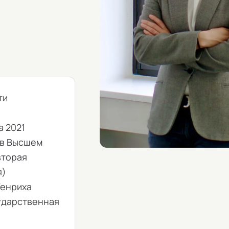
ти
а 2021
 в Высшем
вторая
я)
Генриха
сударственная