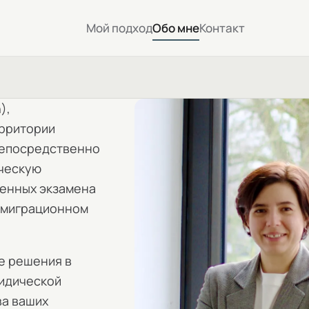
Мой подход
Обо мне
Контакт
n),
ерритории
непосредственно
ическую
венных экзамена
а миграционном
е решения в
ридической
ва ваших