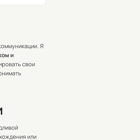
коммуникации. Я
ком и
ировать свои
понимать
и
едливой
схождения или