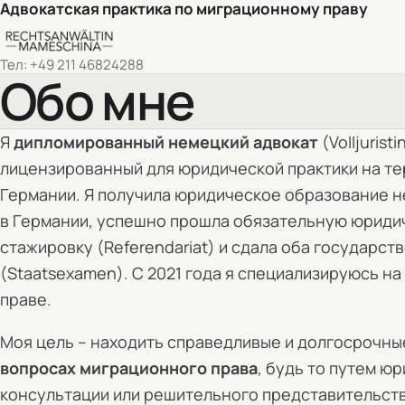
Адвокатская практика по миграционному праву
Тел:
+49 211 46824288
Обо мне
Я
дипломированный немецкий адвокат
(Volljuristi
лицензированный для юридической практики на т
Германии. Я получила юридическое образование 
в Германии, успешно прошла обязательную юрид
стажировку (Referendariat) и сдала оба государст
(Staatsexamen). С 2021 года я специализируюсь н
праве.
Моя цель – находить справедливые и долгосрочны
вопросах миграционного права
, будь то путем ю
консультации или решительного представительст